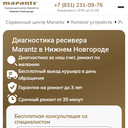
+7 (831) 231-09-76
Сервисный центр Marantz
в
Ежедневно с 9:00 до 21:00
Нижнем Новгороде
Сервисный центр Marantz
Каталог устройств
Рем
Диагностика ресивера
Marantz в Нижнем Новгороде
Диагностика за наш счет, ремонт по
желанию
Бесплатный выезд курьера в день
обращения
Гарантия на ремонт до 3 лет
Срочный ремонт от 35 минут
Бесплатная консультация со
специалистом